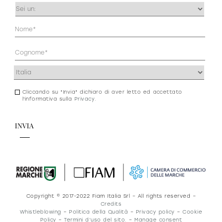
Occupazione
(Obbligatorio)
Anagrafica
(Obbligatorio)
Indirizzo
(Obbligatorio)
Cliccando su "Invia" dichiaro di aver letto ed accettato
Consenso
l'informativa sulla
Privacy
.
newsletter
e
privacy
Copyright © 2017-2022 Fiam Italia Srl – All rights reserved –
Credits
Whistleblowing
–
Politica della Qualità
–
Privacy policy
–
Cookie
Policy
–
Termini d’uso del sito.
–
Manage consent