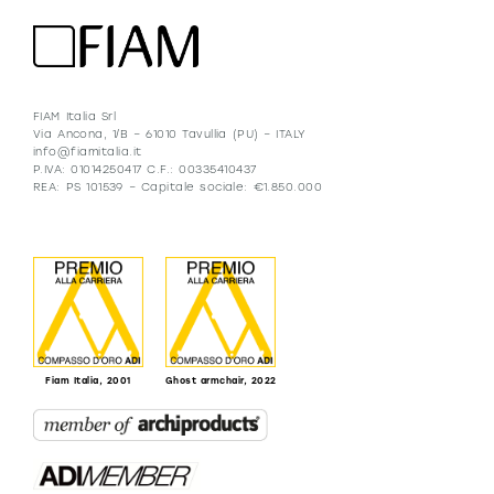
FIAM Italia Srl
Via Ancona, 1/B – 61010 Tavullia (PU) – ITALY
info@fiamitalia.it
P.IVA: 01014250417 C.F.: 00335410437
REA: PS 101539 – Capitale sociale: €1.850.000
Fiam Italia, 2001
Ghost armchair, 2022