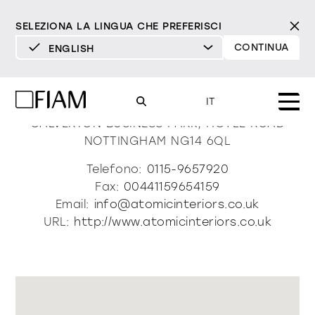
SELEZIONA LA LINGUA CHE PREFERISCI
CONTINUA
ENGLISH
DEUTSCH
Atomic Interiors Ltd
ENGLISH
IT
ESPAÑOL
CALVERTON BUSINESS PARK, HOYLE ROAD
NOTTINGHAM
NG14 6QL
FRANÇAIS
Mood
specchi
specchi tv
Telefono:
0115-9657920
ITALIANO
Fax:
00441159654159
Prodotti
Email:
info@atomicinteriors.co.uk
vetrine e madie
tutti i prodotti
URL:
http://www.atomicinteriors.co.uk
Design
Puro
Moderno
Sofisticato
Materioteca
libreria e sistemi
DECISO
MORBIDO
DECISO
MORBIDO
DECISO
MORBIDO
Milano Design Week 2026
Specchi
illuminazione
trova rivenditori
Specchi TV