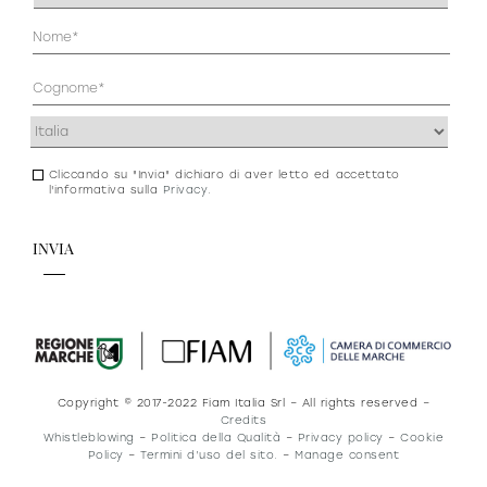
(Obbligatorio)
Anagrafica
(Obbligatorio)
Indirizzo
(Obbligatorio)
Cliccando su "Invia" dichiaro di aver letto ed accettato
Consenso
l'informativa sulla
Privacy
.
newsletter
e
privacy
Copyright © 2017-2022 Fiam Italia Srl – All rights reserved –
Credits
Whistleblowing
–
Politica della Qualità
–
Privacy policy
–
Cookie
Policy
–
Termini d’uso del sito.
–
Manage consent