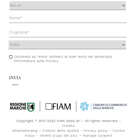
Occupazione
(Obbligatorio)
Anagrafica
(Obbligatorio)
Indirizzo
(Obbligatorio)
Cliccando su "Invia" dichiaro di aver letto ed accettato
Consenso
l'informativa sulla
Privacy
.
newsletter
e
privacy
Copyright © 2017-2022 Fiam Italia Srl – All rights reserved –
Credits
Whistleblowing
–
Politica della Qualità
–
Privacy policy
–
Cookie
Policy
–
Termini d’uso del sito.
–
Manage consent