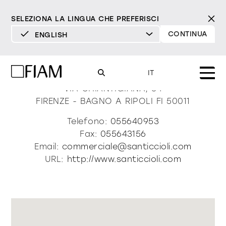
SELEZIONA LA LINGUA CHE PREFERISCI
CONTINUA
ENGLISH
DEUTSCH
As Santiccioli
ENGLISH
IT
ESPAÑOL
VIA CHIANTIGIANA, 34
FIRENZE - BAGNO A RIPOLI
FI
50011
FRANÇAIS
Mood
specchi
specchi tv
Telefono:
055640953
ITALIANO
Fax:
055643156
Prodotti
Email:
commerciale@santiccioli.com
vetrine e madie
tutti i prodotti
URL:
http://www.santiccioli.com
Design
Puro
Moderno
Sofisticato
Materioteca
libreria e sistemi
DECISO
MORBIDO
DECISO
MORBIDO
DECISO
MORBIDO
Milano Design Week 2026
Specchi
illuminazione
trova rivenditori
Specchi TV