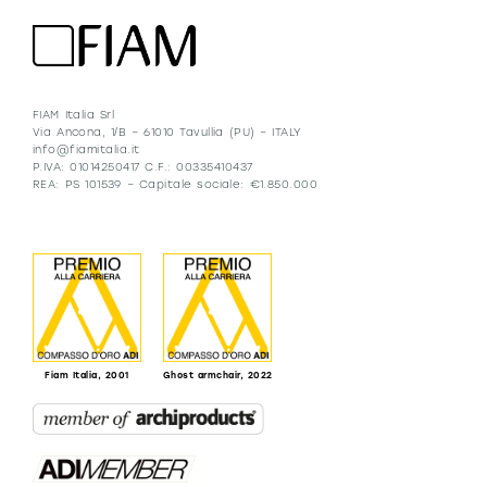
FIAM Italia Srl
Via Ancona, 1/B – 61010 Tavullia (PU) – ITALY
info@fiamitalia.it
P.IVA: 01014250417 C.F.: 00335410437
REA: PS 101539 – Capitale sociale: €1.850.000
Fiam Italia, 2001
Ghost armchair, 2022