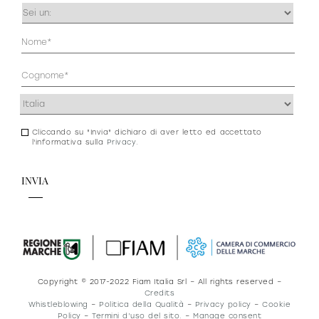
Occupazione
(Obbligatorio)
Anagrafica
(Obbligatorio)
Indirizzo
(Obbligatorio)
Cliccando su "Invia" dichiaro di aver letto ed accettato
Consenso
l'informativa sulla
Privacy
.
newsletter
e
privacy
Copyright © 2017-2022 Fiam Italia Srl – All rights reserved –
Credits
Whistleblowing
–
Politica della Qualità
–
Privacy policy
–
Cookie
Policy
–
Termini d’uso del sito.
–
Manage consent