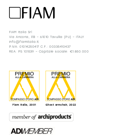
FIAM Italia Srl
Via Ancona, 1/B – 61010 Tavullia (PU) – ITALY
info@fiamitalia.it
P.IVA: 01014250417 C.F.: 00335410437
REA: PS 101539 – Capitale sociale: €1.850.000
Fiam Italia, 2001
Ghost armchair, 2022