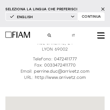
SELEZIONA LA LINGUA CHE PREFERISCI
CONTINUA
ENGLISH
DEUTSCH
Arrivetz
ENGLISH
IT
ESPAÑOL
RUE JARENTE, 24
LYON
69002
FRANÇAIS
Mood
specchi
specchi tv
Telefono:
0472411777
ITALIANO
Fax:
0033472411770
Prodotti
Email:
perrine.duc@arrivetz.com
vetrine e madie
tutti i prodotti
URL:
http://www.arrivetz.com
Design
Puro
Moderno
Sofisticato
Materioteca
libreria e sistemi
DECISO
MORBIDO
DECISO
MORBIDO
DECISO
MORBIDO
Milano Design Week 2026
Specchi
illuminazione
trova rivenditori
Specchi TV