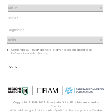
Occupazione
(Obbligatorio)
Anagrafica
(Obbligatorio)
Indirizzo
(Obbligatorio)
Cliccando su "Invia" dichiaro di aver letto ed accettato
Consenso
l'informativa sulla
Privacy
.
newsletter
e
privacy
Copyright © 2017-2022 Fiam Italia Srl – All rights reserved –
Credits
Whistleblowing
–
Politica della Qualità
–
Privacy policy
–
Cookie