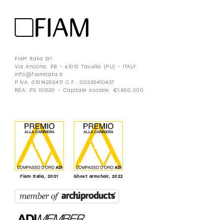
FIAM Italia Srl
Via Ancona, 1/B – 61010 Tavullia (PU) – ITALY
info@fiamitalia.it
P.IVA: 01014250417 C.F.: 00335410437
REA: PS 101539 – Capitale sociale: €1.850.000
Fiam Italia, 2001
Ghost armchair, 2022