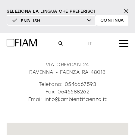
SELEZIONA LA LINGUA CHE PREFERISCI
CONTINUA
ENGLISH
DEUTSCH
Ambienti Di Rivola & Centi
ENGLISH
IT
Sas
ESPAÑOL
FRANÇAIS
VIA OBERDAN 24
Mood
specchi
specchi tv
RAVENNA - FAENZA
RA
48018
ITALIANO
Prodotti
Telefono:
0546667593
vetrine e madie
Fax:
0546688262
tutti i prodotti
Design
Puro
Moderno
Sofisticato
Email:
info@ambientifaenza.it
Materioteca
libreria e sistemi
DECISO
MORBIDO
DECISO
MORBIDO
DECISO
MORBIDO
Milano Design Week 2026
Specchi
illuminazione
trova rivenditori
Specchi TV