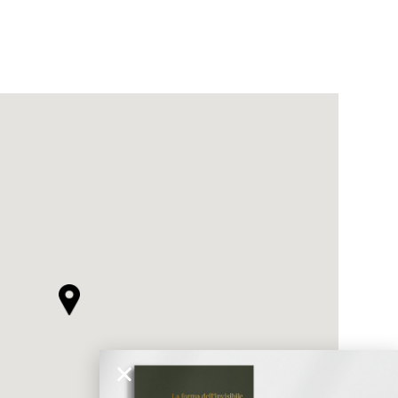
ticato
MORBIDO