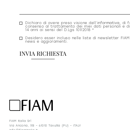
Consenso
Dichiaro di avere preso visione dell’
informativa
, di f
consenso al trattamento dei miei dati personali e di
privacy
14 anni ai sensi del D.Lgs 101/2018 *
Consenso
Desidero esser incluso nelle liste di newsletter FIAM
news e aggioramenti.
newsletter
FIAM Italia Srl
Via Ancona, 1/B – 61010 Tavullia (PU) – ITALY