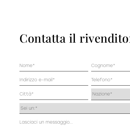
Pu
DECISO
Contatta il rivendito
Nome
Cognome
Email
Telefono
Indirizzo
Profilo
Messaggio