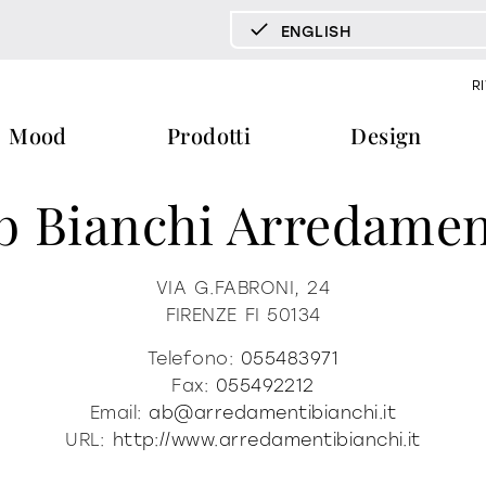
ENGLISH
DEUTSCH
R
ENGLISH
Mood
Prodotti
Design
ESPAÑOL
FRANÇAIS
b Bianchi Arredamen
ITALIANO
pecchi tv
vetrine e madie
libreria e 
documenti
press & news
download
storie
tavoli
tavolini fronte e fianco divano
VIA G.FABRONI, 24
FIRENZE
FI
50134
cataloghi
news
trone
certificazioni
redazionali
home office
Telefono:
055483971
ra
b2b
comunicati stampa
Fax:
055492212
Email:
ab@arredamentibianchi.it
ti
materioteca
URL:
http://www.arredamentibianchi.it