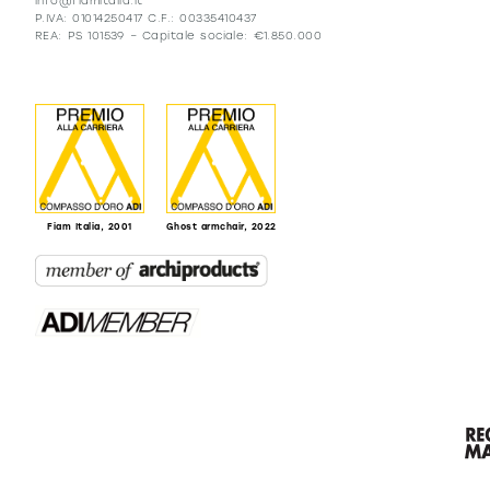
info@fiamitalia.it
P.IVA: 01014250417 C.F.: 00335410437
REA: PS 101539 – Capitale sociale: €1.850.000
Fiam Italia, 2001
Ghost armchair, 2022