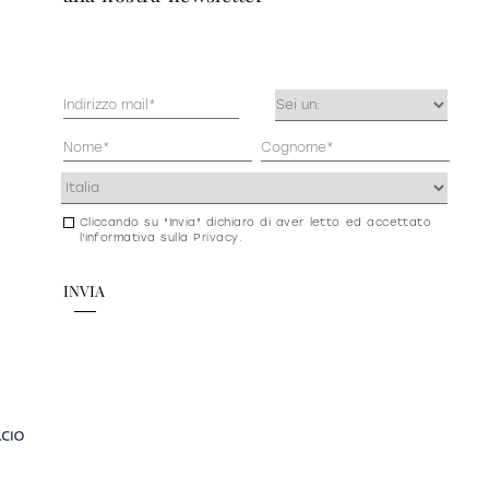
Mail
Occupazione
(Obbligatorio)
(Obbligatorio)
Anagrafica
(Obbligatorio)
Indirizzo
(Obbligatorio)
Cliccando su "Invia" dichiaro di aver letto ed accettato
Consenso
l'informativa sulla
Privacy
.
newsletter
e
privacy