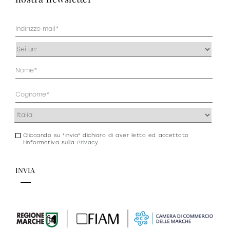
Mail
(Obbligatorio)
Occupazione
(Obbligatorio)
Anagrafica
(Obbligatorio)
Indirizzo
(Obbligatorio)
Cliccando su "Invia" dichiaro di aver letto ed accettato
Consenso
l'informativa sulla
Privacy
.
newsletter
e
privacy