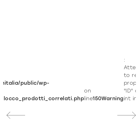
:
Atte
to re
amitalia/public/wp-
prope
on
"ID" 
blocco_prodotti_correlati.php
line
150
Warning
int in