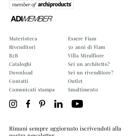
Materioteca
Essere Fiam
Rivenditori
50 anni di Fiam
B2B
Villa Miralfiore
Cataloghi
Sei un architetto?
Download
Sei un rivenditore?
Contatti
Outlet
Comunicati stampa
Smaltimento
rimani sempre aggiornato iscrivendoti alla
nostra newsletter