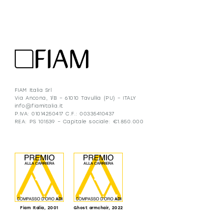
FIAM Italia Srl
Via Ancona, 1/B – 61010 Tavullia (PU) – ITALY
info@fiamitalia.it
P.IVA: 01014250417 C.F.: 00335410437
REA: PS 101539 – Capitale sociale: €1.850.000
Fiam Italia, 2001
Ghost armchair, 2022