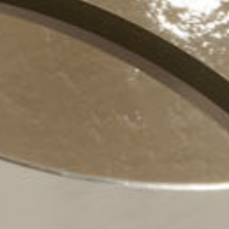
tous les
matériothèqu
produits
Sophistiqué déterminé
Sophistiqué doux