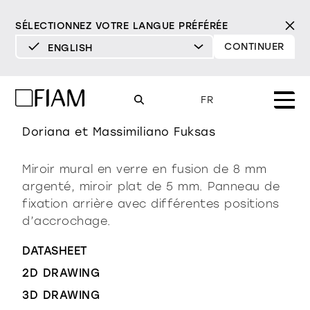
SÉLECTIONNEZ VOTRE LANGUE PRÉFÉRÉE
CONTINUER
ENGLISH
DEUTSCH
rosy
ENGLISH
FR
ESPAÑOL
Doriana et Massimiliano Fuksas
FRANÇAIS
Mood
miroirs
tv miroirs
Miroir mural en verre en fusion de 8 mm
ITALIANO
argenté, miroir plat de 5 mm. Panneau de
Produits
vitrines et buffets
fixation arrière avec différentes positions
tous les produits
d’accrochage.
Design
Pur
Moderne
Sophistiqué
Matériothèque
bibliothèques et
DÉTERMINÉ
DÉTERMINÉ
DOUX
DÉTERMINÉ
DOUX
DOUX
DATASHEET
Milano Design Week 2026
systèmes
2D DRAWING
Miroirs
revendeurs
3D DRAWING
TV Miroirs
éclairage