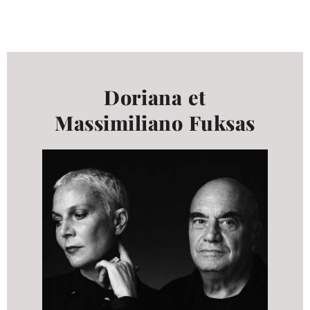
tous les
matériothèqu
produits
Doriana et
Massimiliano Fuksas
Sophistiqué déterminé
Sophistiqué doux