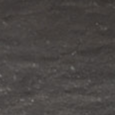
stiqué
NÉ
DOUX