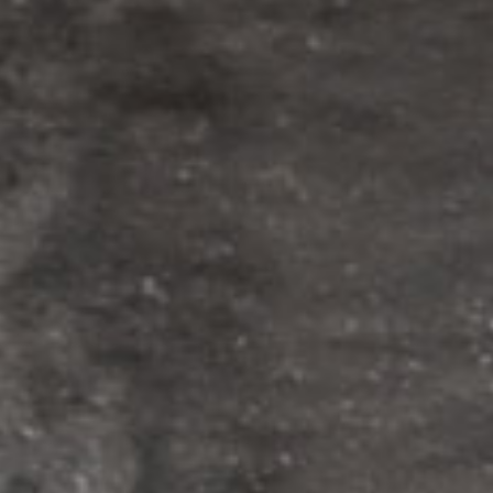
ur
Moderne
Sophi
NÉ
DOUX
DÉTERMINÉ
DOUX
DÉTERMI