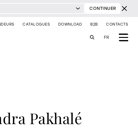
CONTINUER
NDEURS
CATALOGUES
DOWNLOAD
B2B
CONTACTS
FR
èques et systèmes
éclairage
services pour les
architectes
pour canapés
chevets
êtes-vous un revendeur
services contractuels
fice
sse
ndra Pakhalé
milano design week 2026