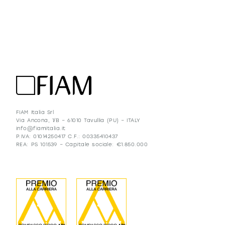
FIAM Italia Srl
Via Ancona, 1/B – 61010 Tavullia (PU) – ITALY
info@fiamitalia.it
P.IVA: 01014250417 C.F.: 00335410437
REA: PS 101539 – Capitale sociale: €1.850.000