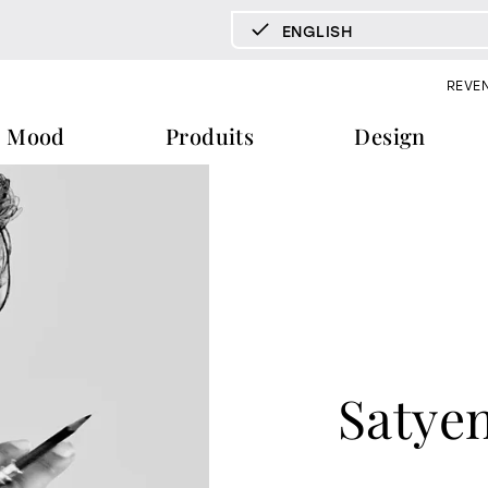
ENGLISH
DEUTSCH
REVE
ENGLISH
Mood
Produits
Design
ESPAÑOL
FRANÇAIS
ITALIANO
v miroirs
vitrines et buffets
biblioth
documents
presse & news
download
stories
tables
tables frontales et d’appoint 
catalogues
news
haises
certifications
canapés et fauteuils
éditoriaux
home of
ure
b2b
communiqués de pre
Satye
uits
matériothèque