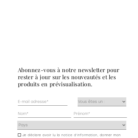
abonnez-vous à notre newsletter pour
rester à jour sur les nouveautés et les
produits en prévisualisation.
Mail
Occupazione
(Nécessaire)
(Nécessaire)
Anagrafica
(Nécessaire)
Indirizzo
(Nécessaire)
Je déclare avoir lu la
notice d’information
, donner mon
Consenso