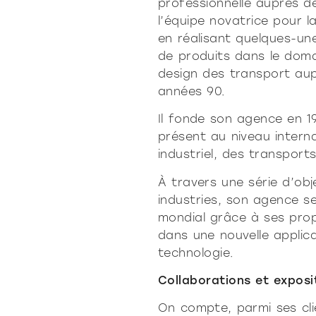
professionnelle auprès d
l’équipe novatrice pour l
en réalisant quelques-un
de produits dans le doma
design des transport aupr
années 90.
Il fonde son agence en 1
présent au niveau intern
industriel, des transport
À travers une série d’obj
industries, son agence s
mondial grâce à ses prop
dans une nouvelle applic
technologie.
Collaborations et expos
On compte, parmi ses cl