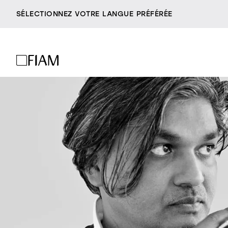
SÉLECTIONNEZ VOTRE LANGUE PRÉFÉRÉE
miroirs
t
société
revendeurs
être fiam
accessoires
contacts
vittorio livi, l’idea
milano design week
incroyablement verre
console
c
2026
responsables par nat
villa miralfiore
tous les prod