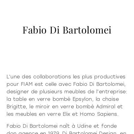
contacts
Vitrines et buffets
Bibliothèques et systèmes
accessoires
tables
Pur déterminé
Pur doux
Milano Design Week 2026
éclairage
Fabio Di Bartolomei
société
tables frontales et
Accessoires
Être Fiam
documents
d’appoint pour
Tables
Vittorio Livi, l’idea
canapés
Download
Tables frontales et d’appoint pour canapés
presse & news
Incroyablement Verre
Chevets
Catalogues
Stories
Responsables par nature
services pour les architectes
chevets
console
Console
Certifications
News
Villa Miralfiore
Chaises
L’une des collaborations les plus productives
B2B
êtes-vous un revendeur
Éditoriaux
chaises
pour FIAM est celle avec Fabio Di Bartolomei,
Canapés et fauteuils
Communiqués de presse
services contractuels
designer de plusieurs meubles de l’entreprise:
Home Office
la table en verre bombé Epsylon, la chaise
canapés et fauteuils
Moderne déterminé
Moderne doux
Brigitte, le miroir en verre bombé Admiral et
les meubles en verre Elix et Homo Sapiens.
home office
Fabio Di Bartolomei naît à Udine et fonde
don agence en 1979, Di Bartolomei Design, en