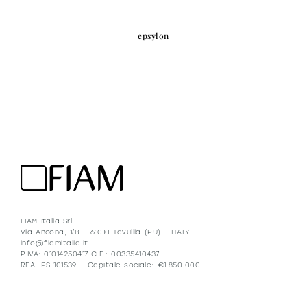
epsylon
FIAM Italia Srl
Via Ancona, 1/B – 61010 Tavullia (PU) – ITALY
info@fiamitalia.it
P.IVA: 01014250417 C.F.: 00335410437
REA: PS 101539 – Capitale sociale: €1.850.000