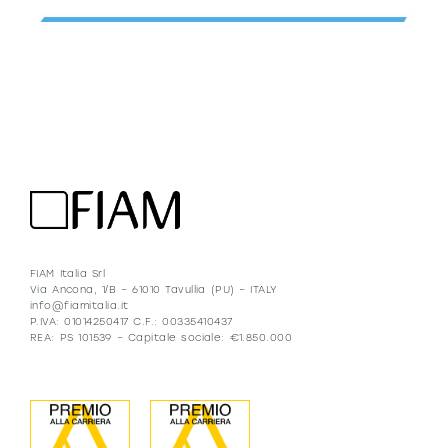
FIAM Italia Srl
Via Ancona, 1/B – 61010 Tavullia (PU) – ITALY
info@fiamitalia.it
P.IVA: 01014250417 C.F.: 00335410437
REA: PS 101539 – Capitale sociale: €1.850.000