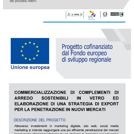
tous les
matériothèqu
produits
Sophistiqué déterminé
Sophistiqué doux