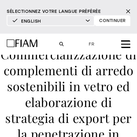
SÉLECTIONNEZ VOTRE LANGUE PRÉFÉRÉE
CONTINUER
ENGLISH
DEUTSCH
ENGLISH
FR
Commercializzazione di
ESPAÑOL
FRANÇAIS
complementi di arredo
Mood
miroirs
tv miroirs
ITALIANO
sostenibili in vetro ed
Produits
vitrines et buffets
tous les produits
elaborazione di
Design
Pur
Moderne
Sophistiqué
Matériothèque
bibliothèques et
DÉTERMINÉ
DÉTERMINÉ
DOUX
DÉTERMINÉ
DOUX
DOUX
strategia di export per
Milano Design Week 2026
systèmes
Miroirs
revendeurs
la penetrazione in
TV Miroirs
éclairage