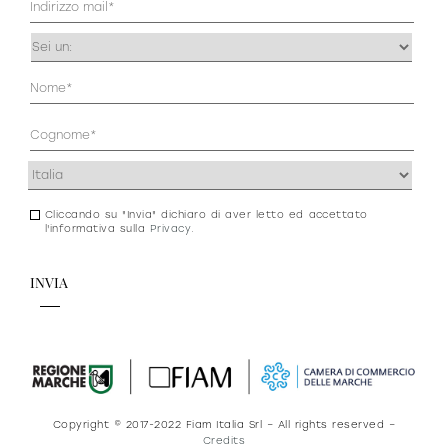
prodotti
(Obbligatorio)
Occupazione
(Obbligatorio)
Anagrafica
(Obbligatorio)
Indirizzo
Sofisticato deciso
Sofisticato morbido
(Obbligatorio)
Cliccando su "Invia" dichiaro di aver letto ed accettato
Consenso
l'informativa sulla
Privacy
.
newsletter
e
privacy
Copyright © 2017-2022 Fiam Italia Srl – All rights reserved –
Credits