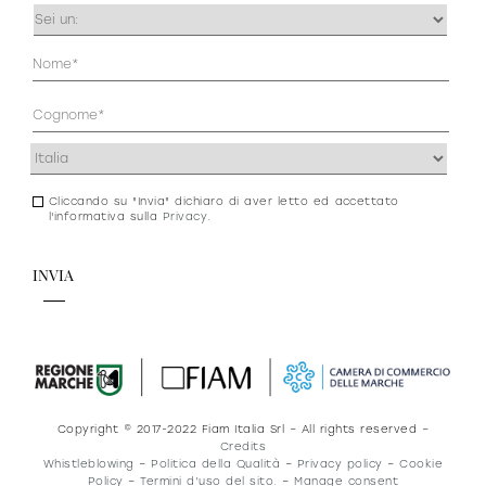
Occupazione
(Obbligatorio)
Anagrafica
(Obbligatorio)
Indirizzo
(Obbligatorio)
Cliccando su "Invia" dichiaro di aver letto ed accettato
Consenso
l'informativa sulla
Privacy
.
newsletter
e
privacy
Copyright © 2017-2022 Fiam Italia Srl – All rights reserved –
Credits
Whistleblowing
–
Politica della Qualità
–
Privacy policy
–
Cookie
Policy
–
Termini d’uso del sito.
–
Manage consent