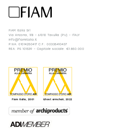
FIAM Italia Srl
Via Ancona, 1/B – 61010 Tavullia (PU) – ITALY
info@fiamitalia.it
P.IVA: 01014250417 C.F.: 00335410437
REA: PS 101539 – Capitale sociale: €1.850.000
Fiam Italia, 2001
Ghost armchair, 2022