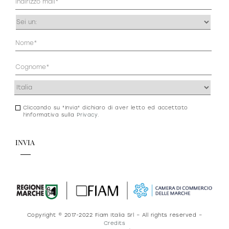
(Obbligatorio)
Occupazione
(Obbligatorio)
Anagrafica
(Obbligatorio)
Indirizzo
(Obbligatorio)
Cliccando su "Invia" dichiaro di aver letto ed accettato
Consenso
l'informativa sulla
Privacy
.
newsletter
e
privacy
Copyright © 2017-2022 Fiam Italia Srl – All rights reserved –
Credits