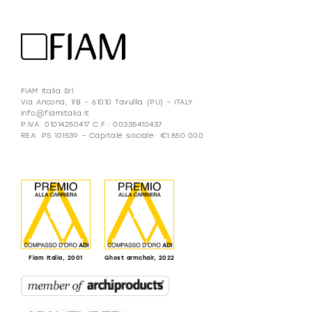
FIAM Italia Srl
Via Ancona, 1/B – 61010 Tavullia (PU) – ITALY
info@fiamitalia.it
P.IVA: 01014250417 C.F.: 00335410437
REA: PS 101539 – Capitale sociale: €1.850.000
Fiam Italia, 2001
Ghost armchair, 2022