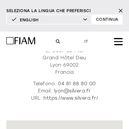
SELEZIONA LA LINGUA CHE PREFERISCI
CONTINUA
ENGLISH
DEUTSCH
Silvera Lyon
ENGLISH
IT
ESPAÑOL
6, Cour du Midi
Grand Hôtel Dieu
FRANÇAIS
Mood
Lyon
69002
specchi
specchi tv
ITALIANO
Francia
Prodotti
Telefono:
04 81 88 80 00
vetrine e madie
tutti i prodotti
Email:
lyon@silvera.fr
Design
Puro
Moderno
Sofisticato
URL:
https://www.silvera.fr/
Materioteca
libreria e sistemi
DECISO
MORBIDO
DECISO
MORBIDO
DECISO
MORBIDO
Milano Design Week 2026
Specchi
illuminazione
trova rivenditori
Specchi TV