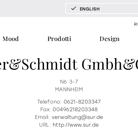
ENGLISH
DEUTSCH
R
ENGLISH
Mood
Prodotti
Design
ESPAÑOL
FRANÇAIS
er&schmidt Gmbh&
ITALIANO
pecchi tv
vetrine e madie
libreria e 
documenti
press & news
download
storie
tavoli
tavolini fronte e fianco divano
N6 3-7
MANNHEIM
cataloghi
news
trone
certificazioni
redazionali
home office
Telefono:
0621-8203347
ra
b2b
comunicati stampa
Fax:
00496218203348
Email:
verwaltung@sur.de
ti
materioteca
URL:
http://www.sur.de