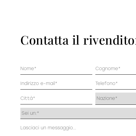
Pu
DECISO
Contatta il rivendito
Nome
Cognome
Email
Telefono
Indirizzo
Profilo
Messaggio