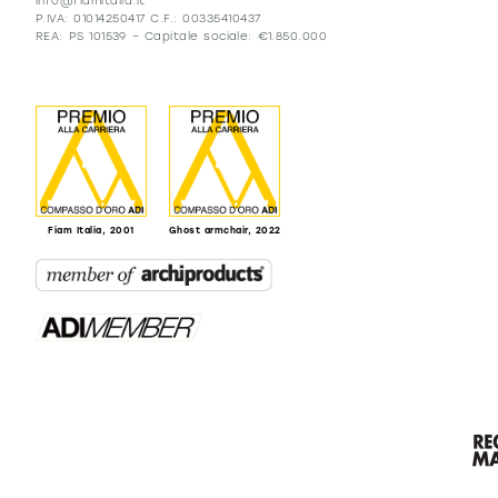
info@fiamitalia.it
P.IVA: 01014250417 C.F.: 00335410437
REA: PS 101539 – Capitale sociale: €1.850.000
Fiam Italia, 2001
Ghost armchair, 2022