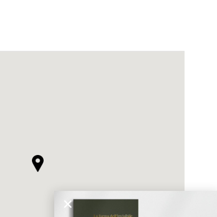
ticato
MORBIDO