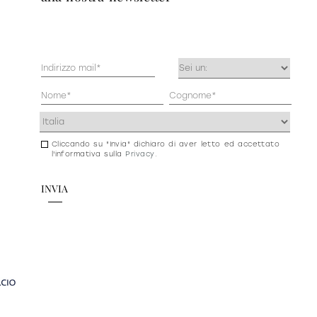
Mail
Occupazione
(Obbligatorio)
(Obbligatorio)
Anagrafica
(Obbligatorio)
Indirizzo
(Obbligatorio)
Cliccando su "Invia" dichiaro di aver letto ed accettato
Consenso
l'informativa sulla
Privacy
.
newsletter
e
privacy