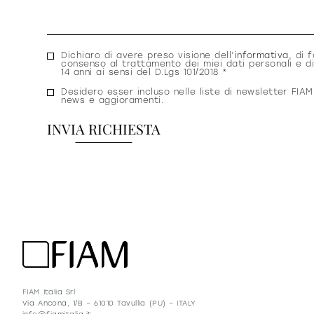
Consenso
Dichiaro di avere preso visione dell’
informativa
, di f
consenso al trattamento dei miei dati personali e di
privacy
14 anni ai sensi del D.Lgs 101/2018 *
Consenso
Desidero esser incluso nelle liste di newsletter FIAM
news e aggioramenti.
newsletter
FIAM Italia Srl
Via Ancona, 1/B – 61010 Tavullia (PU) – ITALY