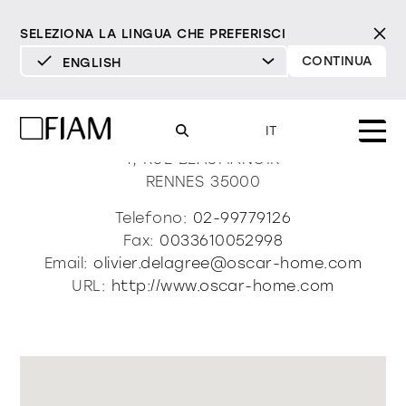
SELEZIONA LA LINGUA CHE PREFERISCI
CONTINUA
ENGLISH
DEUTSCH
Oscar-Home
ENGLISH
IT
ESPAÑOL
1, RUE BEAUMANOIR
RENNES
35000
FRANÇAIS
Mood
specchi
specchi tv
Telefono:
02-99779126
ITALIANO
Fax:
0033610052998
Prodotti
Email:
olivier.delagree@oscar-home.com
vetrine e madie
tutti i prodotti
URL:
http://www.oscar-home.com
Design
Puro
Moderno
Sofisticato
Materioteca
libreria e sistemi
DECISO
MORBIDO
DECISO
MORBIDO
DECISO
MORBIDO
Milano Design Week 2026
Specchi
illuminazione
trova rivenditori
Specchi TV