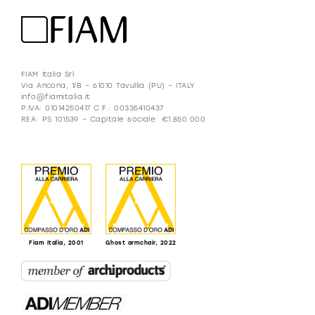
FIAM Italia Srl
Via Ancona, 1/B – 61010 Tavullia (PU) – ITALY
info@fiamitalia.it
P.IVA: 01014250417 C.F.: 00335410437
REA: PS 101539 – Capitale sociale: €1.850.000
Fiam Italia, 2001
Ghost armchair, 2022