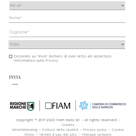
Occupazione
(Obbligatorio)
Anagrafica
(Obbligatorio)
Indirizzo
(Obbligatorio)
Cliccando su "Invia" dichiaro di aver letto ed accettato
Consenso
l'informativa sulla
Privacy
.
newsletter
e
privacy
Copyright © 2017-2022 Fiam Italia Srl – All rights reserved –
Credits
Whistleblowing
–
Politica della Qualità
–
Privacy policy
–
Cookie
Policy
–
Termini d’uso del sito.
–
Manage consent