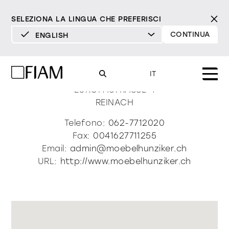
SELEZIONA LA LINGUA CHE PREFERISCI
CONTINUA
ENGLISH
DEUTSCH
Moebel Hunziker Ag
ENGLISH
IT
ESPAÑOL
EUROPASTRASSE 4
REINACH
FRANÇAIS
Mood
specchi
specchi tv
Telefono:
062-7712020
ITALIANO
Fax:
0041627711255
Prodotti
Email:
admin@moebelhunziker.ch
vetrine e madie
tutti i prodotti
URL:
http://www.moebelhunziker.ch
Design
Puro
Moderno
Sofisticato
Materioteca
libreria e sistemi
DECISO
MORBIDO
DECISO
MORBIDO
DECISO
MORBIDO
Milano Design Week 2026
Specchi
illuminazione
trova rivenditori
Specchi TV