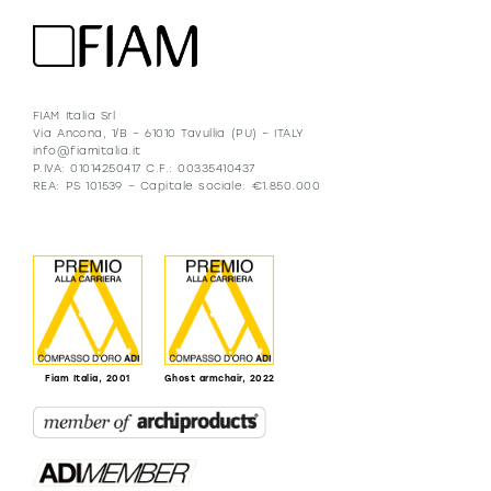
FIAM Italia Srl
Via Ancona, 1/B – 61010 Tavullia (PU) – ITALY
info@fiamitalia.it
P.IVA: 01014250417 C.F.: 00335410437
REA: PS 101539 – Capitale sociale: €1.850.000
Fiam Italia, 2001
Ghost armchair, 2022