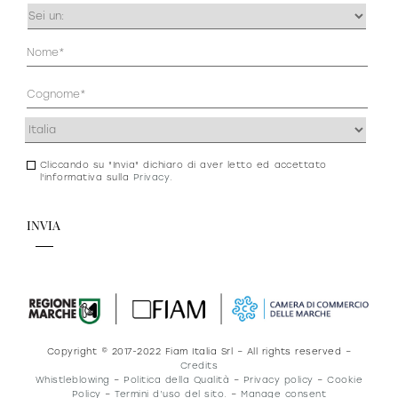
Occupazione
(Obbligatorio)
Anagrafica
(Obbligatorio)
Indirizzo
(Obbligatorio)
Cliccando su "Invia" dichiaro di aver letto ed accettato
Consenso
l'informativa sulla
Privacy
.
newsletter
e
privacy
Copyright © 2017-2022 Fiam Italia Srl – All rights reserved –
Credits
Whistleblowing
–
Politica della Qualità
–
Privacy policy
–
Cookie
Policy
–
Termini d’uso del sito.
–
Manage consent