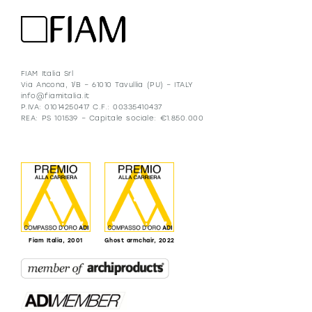
FIAM Italia Srl
Via Ancona, 1/B – 61010 Tavullia (PU) – ITALY
info@fiamitalia.it
P.IVA: 01014250417 C.F.: 00335410437
REA: PS 101539 – Capitale sociale: €1.850.000
Fiam Italia, 2001
Ghost armchair, 2022