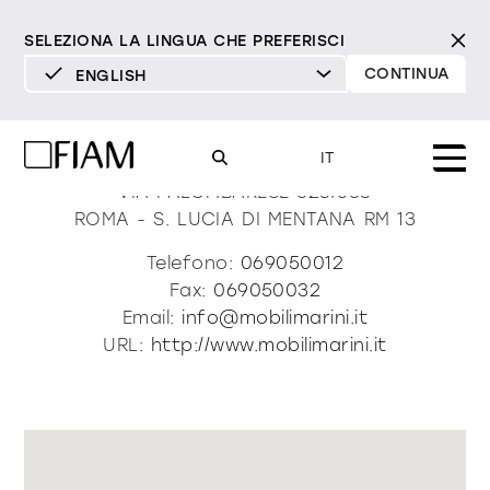
SELEZIONA LA LINGUA CHE PREFERISCI
CONTINUA
ENGLISH
DEUTSCH
Mobili Marini Srl
ENGLISH
IT
ESPAÑOL
VIA PALOMBARESE 528/538
ROMA - S. LUCIA DI MENTANA
RM
13
FRANÇAIS
Mood
specchi
specchi tv
Telefono:
069050012
ITALIANO
Fax:
069050032
Prodotti
Email:
info@mobilimarini.it
vetrine e madie
tutti i prodotti
URL:
http://www.mobilimarini.it
Design
Puro
Moderno
Sofisticato
Materioteca
libreria e sistemi
DECISO
MORBIDO
DECISO
MORBIDO
DECISO
MORBIDO
Milano Design Week 2026
Specchi
illuminazione
trova rivenditori
Specchi TV