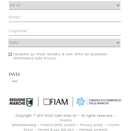
Occupazione
(Obbligatorio)
Anagrafica
(Obbligatorio)
Indirizzo
(Obbligatorio)
Cliccando su "Invia" dichiaro di aver letto ed accettato
Consenso
l'informativa sulla
Privacy
.
newsletter
e
privacy
Copyright © 2017-2022 Fiam Italia Srl – All rights reserved –
Credits
Whistleblowing
–
Politica della Qualità
–
Privacy policy
–
Cookie
Policy
–
Termini d’uso del sito.
–
Manage consent