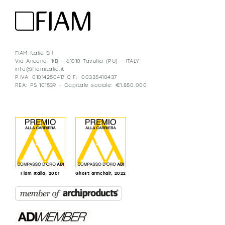
FIAM Italia Srl
Via Ancona, 1/B – 61010 Tavullia (PU) – ITALY
info@fiamitalia.it
P.IVA: 01014250417 C.F.: 00335410437
REA: PS 101539 – Capitale sociale: €1.850.000
Fiam Italia, 2001
Ghost armchair, 2022