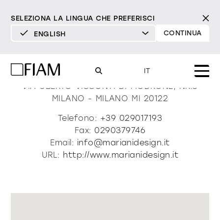
SELEZIONA LA LINGUA CHE PREFERISCI
CONTINUA
ENGLISH
DEUTSCH
Mariani Design And More
ENGLISH
IT
ESPAÑOL
VIA UBERTO VISCONTI DI MODRONE, NR.8
MILANO - MILANO
MI
20122
FRANÇAIS
Mood
specchi
specchi tv
Telefono:
+39 029017193
ITALIANO
Fax:
0290379746
Prodotti
Email:
info@marianidesign.it
vetrine e madie
tutti i prodotti
URL:
http://www.marianidesign.it
Design
Puro
Moderno
Sofisticato
Materioteca
libreria e sistemi
DECISO
MORBIDO
DECISO
MORBIDO
DECISO
MORBIDO
Milano Design Week 2026
Specchi
illuminazione
trova rivenditori
Specchi TV