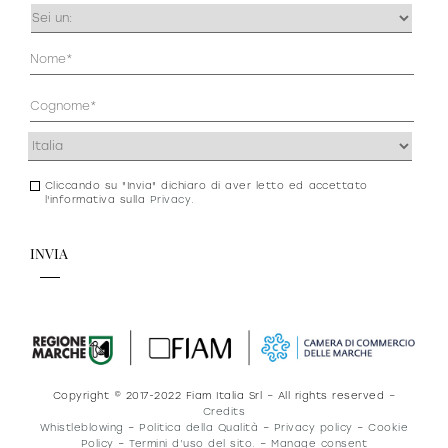
Occupazione
(Obbligatorio)
Anagrafica
(Obbligatorio)
Indirizzo
(Obbligatorio)
Cliccando su "Invia" dichiaro di aver letto ed accettato
Consenso
l'informativa sulla
Privacy
.
newsletter
e
privacy
Copyright © 2017-2022 Fiam Italia Srl – All rights reserved –
Credits
Whistleblowing
–
Politica della Qualità
–
Privacy policy
–
Cookie
Policy
–
Termini d’uso del sito.
–
Manage consent