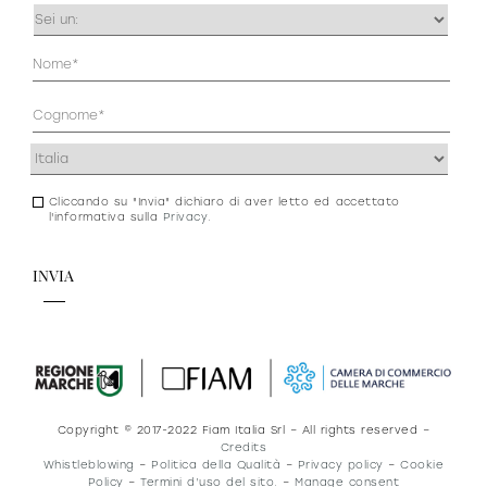
Occupazione
(Obbligatorio)
Anagrafica
(Obbligatorio)
Indirizzo
(Obbligatorio)
Cliccando su "Invia" dichiaro di aver letto ed accettato
Consenso
l'informativa sulla
Privacy
.
newsletter
e
privacy
Copyright © 2017-2022 Fiam Italia Srl – All rights reserved –
Credits
Whistleblowing
–
Politica della Qualità
–
Privacy policy
–
Cookie
Policy
–
Termini d’uso del sito.
–
Manage consent