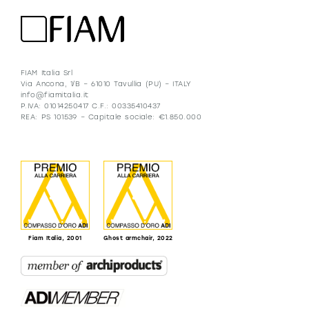
FIAM Italia Srl
Via Ancona, 1/B – 61010 Tavullia (PU) – ITALY
info@fiamitalia.it
P.IVA: 01014250417 C.F.: 00335410437
REA: PS 101539 – Capitale sociale: €1.850.000
Fiam Italia, 2001
Ghost armchair, 2022