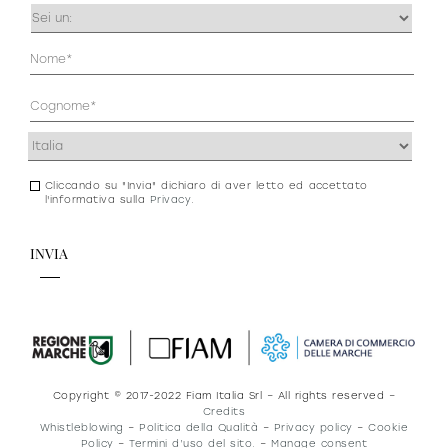
Occupazione
(Obbligatorio)
Anagrafica
(Obbligatorio)
Indirizzo
(Obbligatorio)
Cliccando su "Invia" dichiaro di aver letto ed accettato
Consenso
l'informativa sulla
Privacy
.
newsletter
e
privacy
Copyright © 2017-2022 Fiam Italia Srl – All rights reserved –
Credits
Whistleblowing
–
Politica della Qualità
–
Privacy policy
–
Cookie
Policy
–
Termini d’uso del sito.
–
Manage consent