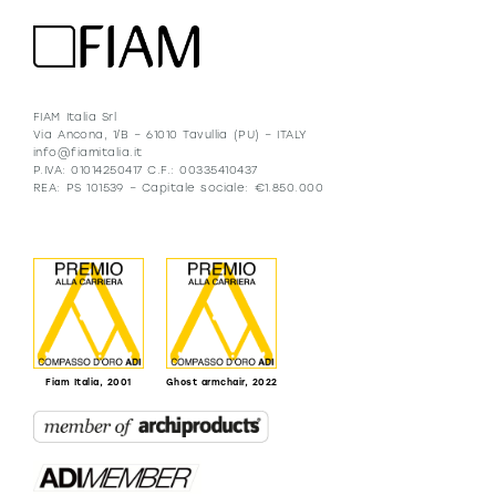
FIAM Italia Srl
Via Ancona, 1/B – 61010 Tavullia (PU) – ITALY
info@fiamitalia.it
P.IVA: 01014250417 C.F.: 00335410437
REA: PS 101539 – Capitale sociale: €1.850.000
Fiam Italia, 2001
Ghost armchair, 2022