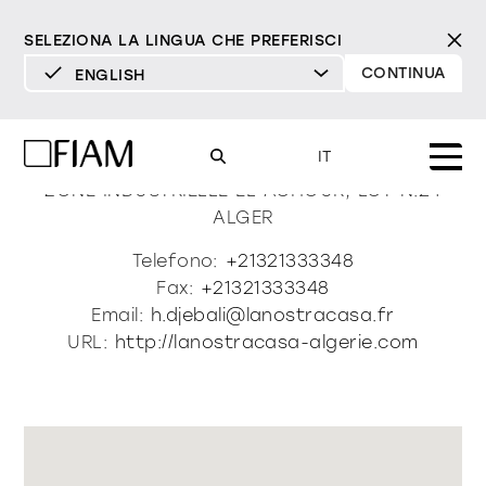
SELEZIONA LA LINGUA CHE PREFERISCI
CONTINUA
ENGLISH
DEUTSCH
La Nostra Casa
ENGLISH
IT
ESPAÑOL
ZONE INDUSTRIELLE EL ACHOUR, LOT N.24
ALGER
FRANÇAIS
Mood
specchi
specchi tv
Telefono:
+21321333348
ITALIANO
Fax:
+21321333348
Prodotti
Email:
h.djebali@lanostracasa.fr
vetrine e madie
tutti i prodotti
URL:
http://lanostracasa-algerie.com
Design
Puro
Moderno
Sofisticato
Materioteca
libreria e sistemi
DECISO
MORBIDO
DECISO
MORBIDO
DECISO
MORBIDO
Milano Design Week 2026
Specchi
illuminazione
trova rivenditori
Specchi TV