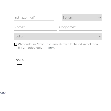
Mail
Occupazione
(Obbligatorio)
(Obbligatorio)
Anagrafica
(Obbligatorio)
Indirizzo
(Obbligatorio)
Cliccando su "Invia" dichiaro di aver letto ed accettato
Consenso
l'informativa sulla
Privacy
.
newsletter
e
privacy