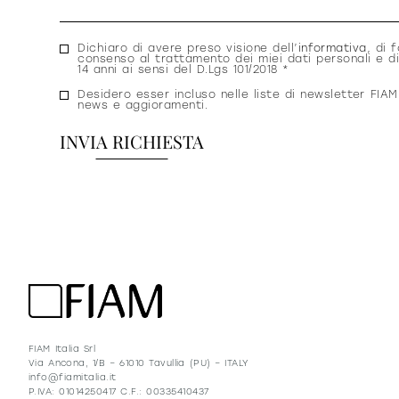
Consenso
Dichiaro di avere preso visione dell’
informativa
, di f
consenso al trattamento dei miei dati personali e di
privacy
14 anni ai sensi del D.Lgs 101/2018 *
Consenso
Desidero esser incluso nelle liste di newsletter FIAM
news e aggioramenti.
newsletter
FIAM Italia Srl
Via Ancona, 1/B – 61010 Tavullia (PU) – ITALY
info@fiamitalia.it
P.IVA: 01014250417 C.F.: 00335410437