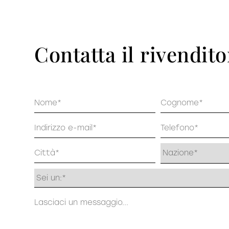
Pu
DECISO
Contatta il rivendito
Nome
Cognome
Email
Telefono
Indirizzo
Profilo
Messaggio