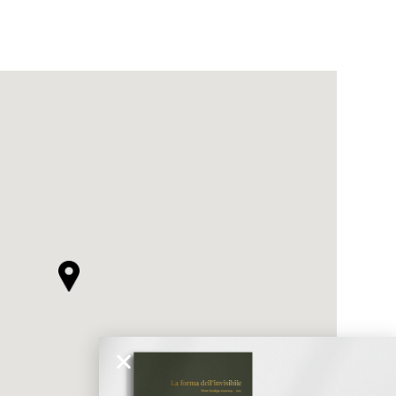
ticato
MORBIDO