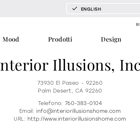
ENGLISH
DEUTSCH
R
ENGLISH
Mood
Prodotti
Design
ESPAÑOL
FRANÇAIS
Interior Illusions, Inc
ITALIANO
pecchi tv
vetrine e madie
libreria e 
documenti
press & news
download
storie
tavoli
tavolini fronte e fianco divano
73930 El Paseo - 92260
Palm Desert, CA
92260
cataloghi
news
trone
certificazioni
redazionali
home office
Telefono:
760-383-0104
ra
b2b
comunicati stampa
Email:
info@interiorillusionshome.com
URL:
http://www.interiorillusionshome.com
ti
materioteca