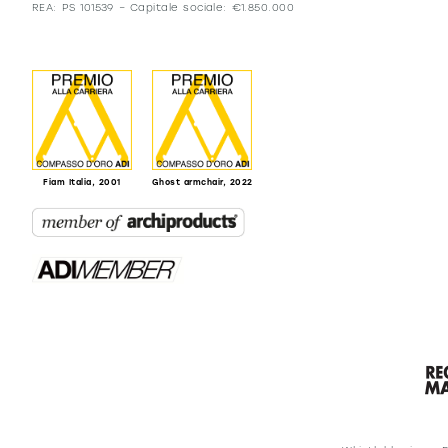
REA: PS 101539 – Capitale sociale: €1.850.000
Fiam Italia, 2001
Ghost armchair, 2022