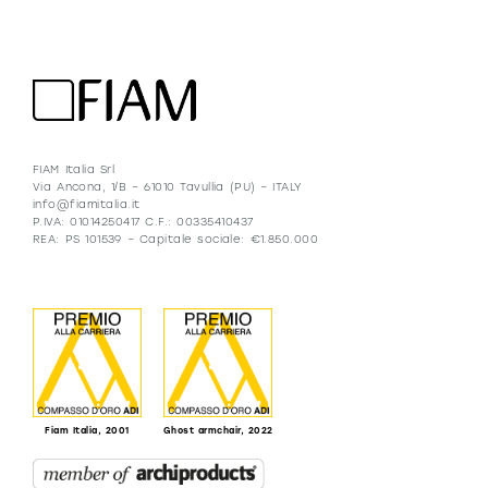
FIAM Italia Srl
Via Ancona, 1/B – 61010 Tavullia (PU) – ITALY
info@fiamitalia.it
P.IVA: 01014250417 C.F.: 00335410437
REA: PS 101539 – Capitale sociale: €1.850.000
Fiam Italia, 2001
Ghost armchair, 2022