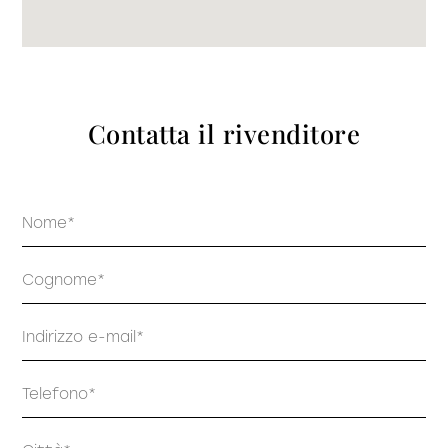
prodotti
Contatta il rivenditore
Sofisticato deciso
Sofisticato morbido
Nome
Cognome
Email
Telefono
Indirizzo