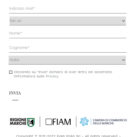
Mail
(Obbligatorio)
Occupazione
(Obbligatorio)
Anagrafica
(Obbligatorio)
Indirizzo
(Obbligatorio)
Cliccando su "Invia" dichiaro di aver letto ed accettato
Consenso
l'informativa sulla
Privacy
.
newsletter
e
privacy
Copyright © 2017-2022 Fiam Italia Srl – All rights reserved –