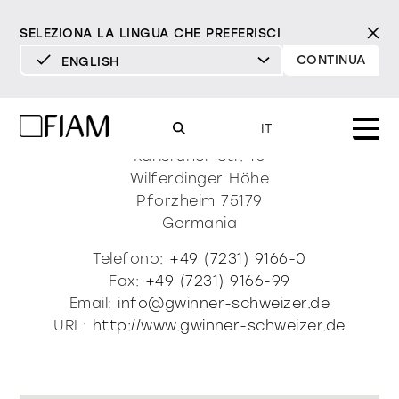
SELEZIONA LA LINGUA CHE PREFERISCI
CONTINUA
ENGLISH
DEUTSCH
Gwinner-Schweizer
ENGLISH
IT
ESPAÑOL
Karlsruher Str. 10
Wilferdinger Höhe
FRANÇAIS
Mood
Pforzheim
75179
specchi
specchi tv
ITALIANO
Germania
Prodotti
Telefono:
+49 (7231) 9166-0
vetrine e madie
tutti i prodotti
Fax:
+49 (7231) 9166-99
Design
Puro
Moderno
Sofisticato
Email:
info@gwinner-schweizer.de
Materioteca
libreria e sistemi
DECISO
MORBIDO
DECISO
MORBIDO
DECISO
MORBIDO
URL:
http://www.gwinner-schweizer.de
Milano Design Week 2026
Specchi
illuminazione
trova rivenditori
Specchi TV