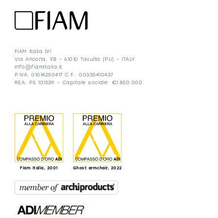
FIAM Italia Srl
Via Ancona, 1/B – 61010 Tavullia (PU) – ITALY
info@fiamitalia.it
P.IVA: 01014250417 C.F.: 00335410437
REA: PS 101539 – Capitale sociale: €1.850.000
Fiam Italia, 2001
Ghost armchair, 2022