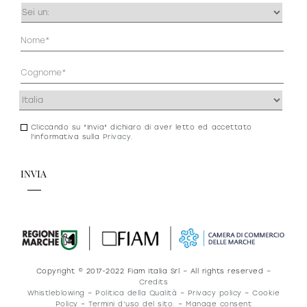
Occupazione
(Obbligatorio)
Anagrafica
(Obbligatorio)
Indirizzo
(Obbligatorio)
Cliccando su "Invia" dichiaro di aver letto ed accettato
Consenso
l'informativa sulla
Privacy
.
newsletter
e
privacy
Copyright © 2017-2022 Fiam Italia Srl – All rights reserved –
Credits
Whistleblowing
–
Politica della Qualità
–
Privacy policy
–
Cookie
Policy
–
Termini d’uso del sito.
–
Manage consent