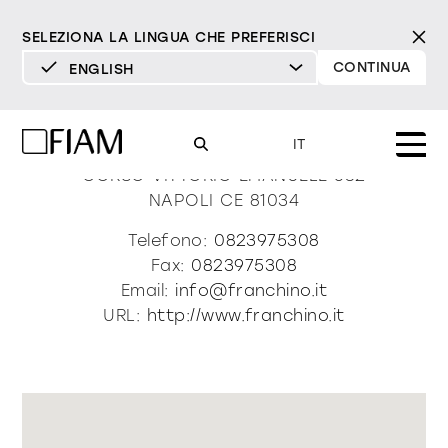
SELEZIONA LA LINGUA CHE PREFERISCI
CONTINUA
ENGLISH
DEUTSCH
Franchino Home Design
ENGLISH
IT
ESPAÑOL
CORSO VITTORIO EMANUELE 682
NAPOLI
CE
81034
FRANÇAIS
Mood
specchi
specchi tv
Telefono:
0823975308
ITALIANO
Fax:
0823975308
Prodotti
Email:
info@franchino.it
vetrine e madie
tutti i prodotti
URL:
http://www.franchino.it
Design
Puro
Moderno
Sofisticato
Materioteca
libreria e sistemi
DECISO
MORBIDO
DECISO
MORBIDO
DECISO
MORBIDO
Milano Design Week 2026
Specchi
illuminazione
trova rivenditori
Specchi TV