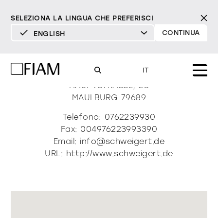
SELEZIONA LA LINGUA CHE PREFERISCI
CONTINUA
ENGLISH
DEUTSCH
Einrichten Schweigert
ENGLISH
IT
ESPAÑOL
HAUPTSTRASSE, 28
MAULBURG
79689
FRANÇAIS
Mood
specchi
specchi tv
Telefono:
0762239930
ITALIANO
Fax:
004976223993390
Prodotti
Email:
info@schweigert.de
vetrine e madie
tutti i prodotti
URL:
http://www.schweigert.de
Design
Puro
Moderno
Sofisticato
Materioteca
libreria e sistemi
DECISO
MORBIDO
DECISO
MORBIDO
DECISO
MORBIDO
Milano Design Week 2026
Specchi
illuminazione
trova rivenditori
Specchi TV