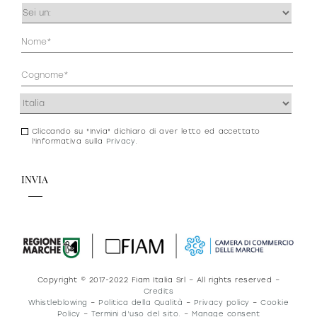
Occupazione
(Obbligatorio)
Anagrafica
(Obbligatorio)
Indirizzo
(Obbligatorio)
Cliccando su "Invia" dichiaro di aver letto ed accettato
Consenso
l'informativa sulla
Privacy
.
newsletter
e
privacy
Copyright © 2017-2022 Fiam Italia Srl – All rights reserved –
Credits
Whistleblowing
–
Politica della Qualità
–
Privacy policy
–
Cookie
Policy
–
Termini d’uso del sito.
–
Manage consent