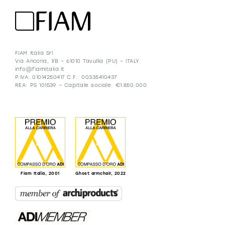
FIAM Italia Srl
Via Ancona, 1/B – 61010 Tavullia (PU) – ITALY
info@fiamitalia.it
P.IVA: 01014250417 C.F.: 00335410437
REA: PS 101539 – Capitale sociale: €1.850.000
Fiam Italia, 2001
Ghost armchair, 2022