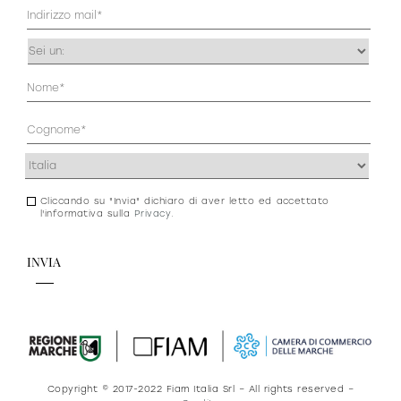
Mail
(Obbligatorio)
Occupazione
(Obbligatorio)
Anagrafica
(Obbligatorio)
Indirizzo
(Obbligatorio)
Cliccando su "Invia" dichiaro di aver letto ed accettato
Consenso
l'informativa sulla
Privacy
.
newsletter
e
privacy
Copyright © 2017-2022 Fiam Italia Srl – All rights reserved –