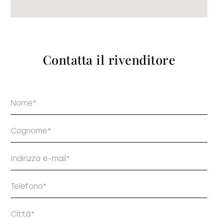
prodotti
Contatta il rivenditore
Sofisticato deciso
Sofisticato morbido
Nome
Cognome
Email
Telefono
Indirizzo