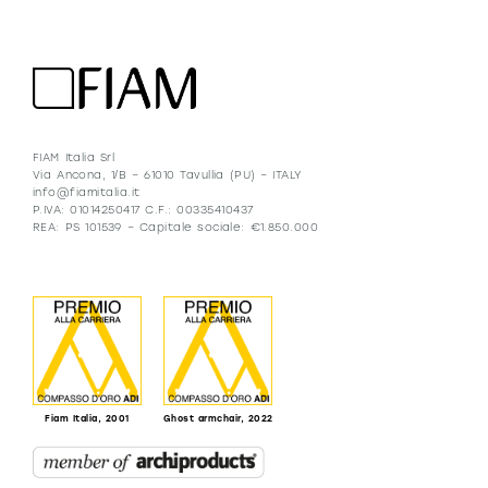
FIAM Italia Srl
Via Ancona, 1/B – 61010 Tavullia (PU) – ITALY
info@fiamitalia.it
P.IVA: 01014250417 C.F.: 00335410437
REA: PS 101539 – Capitale sociale: €1.850.000
Fiam Italia, 2001
Ghost armchair, 2022