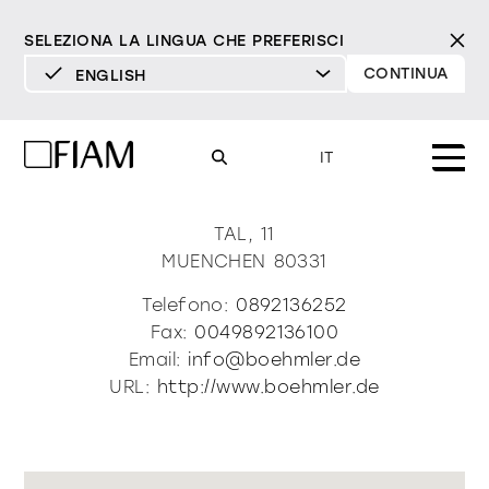
SELEZIONA LA LINGUA CHE PREFERISCI
CONTINUA
ENGLISH
DEUTSCH
Boehmler Einrichtungshaus
ENGLISH
IT
Gmbh
ESPAÑOL
FRANÇAIS
TAL, 11
Mood
specchi
specchi tv
MUENCHEN
80331
ITALIANO
Prodotti
Telefono:
0892136252
vetrine e madie
Fax:
0049892136100
tutti i prodotti
Design
Puro
Moderno
Sofisticato
Email:
info@boehmler.de
Materioteca
libreria e sistemi
URL:
http://www.boehmler.de
DECISO
MORBIDO
DECISO
MORBIDO
DECISO
MORBIDO
Milano Design Week 2026
Specchi
illuminazione
trova rivenditori
Specchi TV