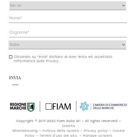
Occupazione
(Obbligatorio)
Anagrafica
(Obbligatorio)
Indirizzo
(Obbligatorio)
Cliccando su "Invia" dichiaro di aver letto ed accettato
Consenso
l'informativa sulla
Privacy
.
newsletter
e
privacy
Copyright © 2017-2022 Fiam Italia Srl – All rights reserved –
Credits
Whistleblowing
–
Politica della Qualità
–
Privacy policy
–
Cookie
Policy
–
Termini d’uso del sito.
–
Manage consent