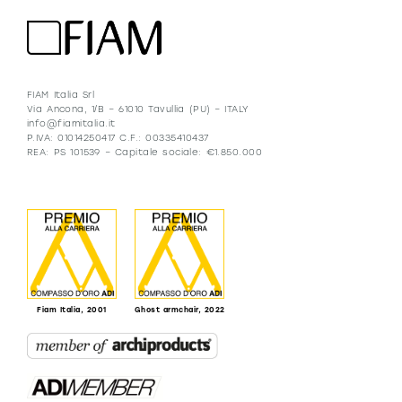
FIAM Italia Srl
Via Ancona, 1/B – 61010 Tavullia (PU) – ITALY
info@fiamitalia.it
P.IVA: 01014250417 C.F.: 00335410437
REA: PS 101539 – Capitale sociale: €1.850.000
Fiam Italia, 2001
Ghost armchair, 2022