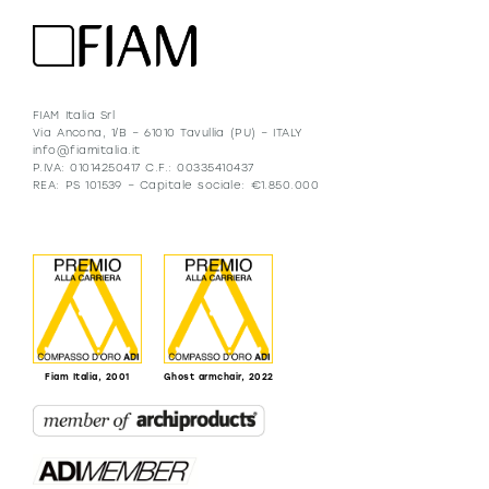
FIAM Italia Srl
Via Ancona, 1/B – 61010 Tavullia (PU) – ITALY
info@fiamitalia.it
P.IVA: 01014250417 C.F.: 00335410437
REA: PS 101539 – Capitale sociale: €1.850.000
Fiam Italia, 2001
Ghost armchair, 2022