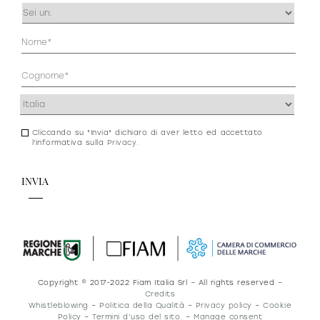
Occupazione
(Obbligatorio)
Anagrafica
(Obbligatorio)
Indirizzo
(Obbligatorio)
Cliccando su "Invia" dichiaro di aver letto ed accettato
Consenso
l'informativa sulla
Privacy
.
newsletter
e
privacy
Copyright © 2017-2022 Fiam Italia Srl – All rights reserved –
Credits
Whistleblowing
–
Politica della Qualità
–
Privacy policy
–
Cookie
Policy
–
Termini d’uso del sito.
–
Manage consent