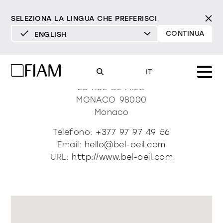
SELEZIONA LA LINGUA CHE PREFERISCI
CONTINUA
ENGLISH
DEUTSCH
Bel Oeil
ENGLISH
IT
ESPAÑOL
23 RUE DE MILO
MONACO
98000
FRANÇAIS
Mood
Monaco
specchi
specchi tv
ITALIANO
Telefono:
+377 97 97 49 56
Prodotti
Email:
hello@bel-oeil.com
vetrine e madie
tutti i prodotti
URL:
http://www.bel-oeil.com
Design
Puro
Moderno
Sofisticato
Materioteca
libreria e sistemi
DECISO
MORBIDO
DECISO
MORBIDO
DECISO
MORBIDO
Milano Design Week 2026
Specchi
illuminazione
trova rivenditori
Specchi TV