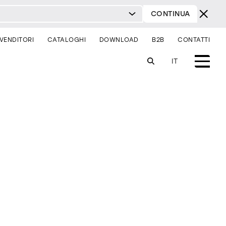
CONTINUA
IVENDITORI
CATALOGHI
DOWNLOAD
B2B
CONTATTI
IT
sistemi
illuminazione
sei un architetto?
sei un rivenditore?
comodini
consolle
sedie
contract & progetti
milano design week 2026