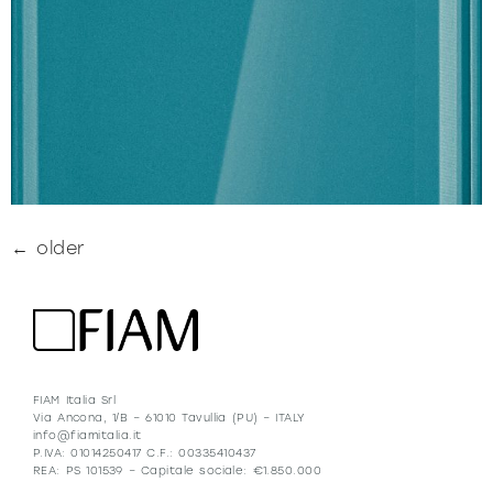
←
older
FIAM Italia Srl
Via Ancona, 1/B – 61010 Tavullia (PU) – ITALY
info@fiamitalia.it
P.IVA: 01014250417 C.F.: 00335410437
REA: PS 101539 – Capitale sociale: €1.850.000