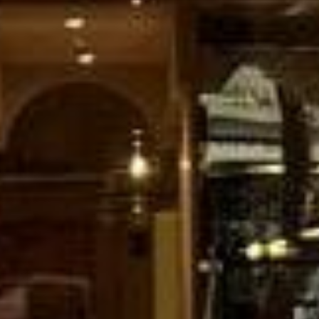
tous les
matériothèqu
produits
Sophistiqué déterminé
Sophistiqué doux