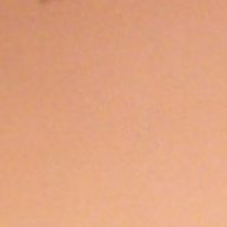
stiqué
NÉ
DOUX