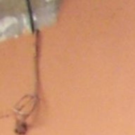
ur
Moderne
Sophi
NÉ
DOUX
DÉTERMINÉ
DOUX
DÉTERMI