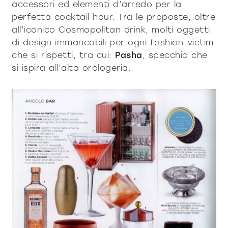
accessori ed elementi d’arredo per la
tous les
perfetta cocktail hour. Tra le proposte, oltre
matériothèqu
produits
all’iconico Cosmopolitan drink, molti oggetti
di design immancabili per ogni fashion-victim
che si rispetti, tra cui:
Pasha
, specchio che
si ispira all’alta orologeria.
Sophistiqué déterminé
Sophistiqué doux