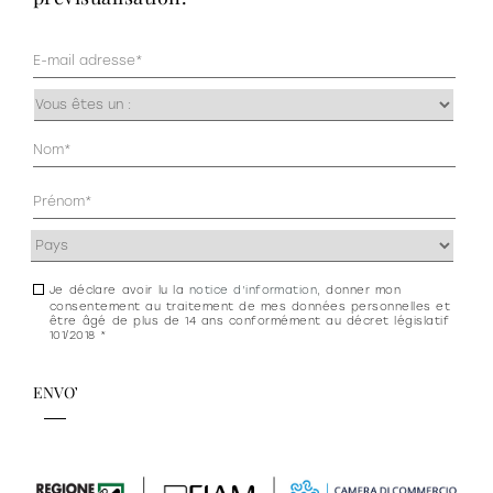
Mail
(Nécessaire)
Occupazione
(Nécessaire)
Anagrafica
(Nécessaire)
Indirizzo
(Nécessaire)
Je déclare avoir lu la
notice d’information
, donner mon
Consenso
consentement au traitement de mes données personnelles et
newsletter
être âgé de plus de 14 ans conformément au décret législatif
101/2018 *
e
privacy