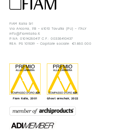
FIAM Italia Srl
Via Ancona, 1/B – 61010 Tavullia (PU) – ITALY
info@fiamitalia.it
P.IVA: 01014250417 C.F.: 00335410437
REA: PS 101539 – Capitale sociale: €1.850.000
Fiam Italia, 2001
Ghost armchair, 2022