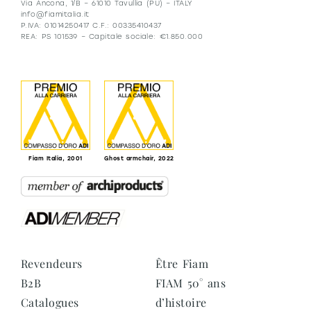
Via Ancona, 1/B – 61010 Tavullia (PU) – ITALY
info@fiamitalia.it
P.IVA: 01014250417 C.F.: 00335410437
REA: PS 101539 – Capitale sociale: €1.850.000
Fiam Italia, 2001
Ghost armchair, 2022
Revendeurs
Être Fiam
B2B
FIAM 50° ans
Catalogues
d’histoire