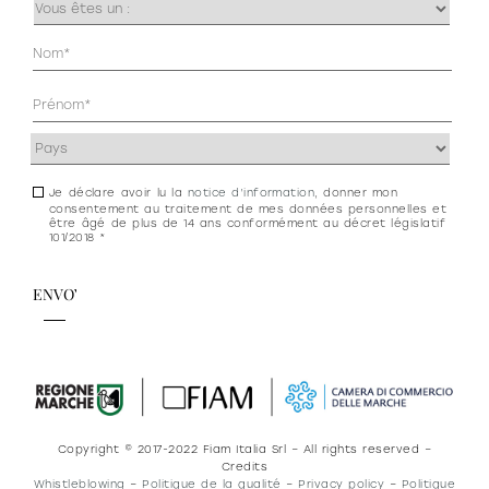
Occupazione
(Nécessaire)
Anagrafica
(Nécessaire)
Indirizzo
(Nécessaire)
Je déclare avoir lu la
notice d’information
, donner mon
Consenso
consentement au traitement de mes données personnelles et
newsletter
être âgé de plus de 14 ans conformément au décret législatif
101/2018 *
e
privacy
Copyright © 2017-2022 Fiam Italia Srl – All rights reserved –
Credits
Whistleblowing
–
Politique de la qualité
–
Privacy policy
–
Politique