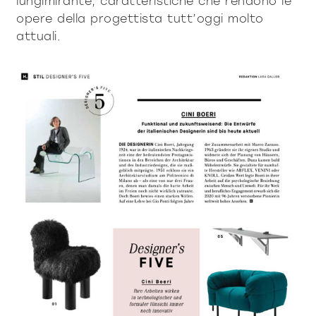
lungimirante, caratteristiche che rendono le
opere della progettista tutt’oggi molto
tous les
matériothèqu
attuali.
produits
Sophistiqué déterminé
Sophistiqué doux