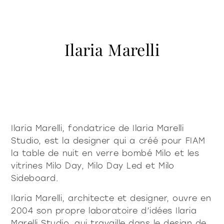
contacts
Vitrines et buffets
Bibliothèques et systèmes
accessoires
tables
Pur déterminé
Pur doux
Milano Design Week 2026
éclairage
Ilaria Marelli
société
tables frontales et
Accessoires
Être Fiam
documents
d’appoint pour
Tables
Vittorio Livi, l’idea
canapés
Download
Tables frontales et d’appoint pour canapés
presse & news
Incroyablement Verre
Chevets
Catalogues
Stories
Responsables par nature
services pour les architectes
chevets
console
Console
Certifications
News
Villa Miralfiore
Chaises
Ilaria Marelli, fondatrice de Ilaria Marelli
B2B
êtes-vous un revendeur
Éditoriaux
chaises
Studio, est la designer qui a créé pour FIAM
Canapés et fauteuils
Communiqués de presse
services contractuels
la table de nuit en verre bombé Milo et les
Home Office
vitrines Milo Day, Milo Day Led et Milo
canapés et fauteuils
Moderne déterminé
Moderne doux
Sideboard.
home office
Ilaria Marelli, architecte et designer, ouvre en
2004 son propre laboratoire d’idées Ilaria
Marelli Studio, qui travaille dans le design de