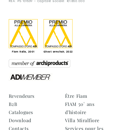
REA: PS 101539 – Capitale sociale: €1.850.000
Fiam Italia, 2001
Ghost armchair, 2022
Revendeurs
Être Fiam
B2B
FIAM 50° ans
Catalogues
d’histoire
Download
Villa Miralfiore
Contacts
Services pour les