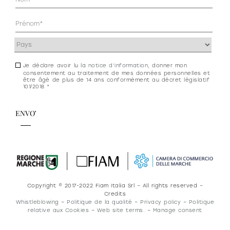
(Nécessaire)
Indirizzo
(Nécessaire)
Je déclare avoir lu la
notice d’information
, donner mon
Consenso
consentement au traitement de mes données personnelles et
newsletter
être âgé de plus de 14 ans conformément au décret législatif
101/2018 *
e
privacy
Copyright © 2017-2022 Fiam Italia Srl – All rights reserved –
Credits
Whistleblowing
–
Politique de la qualité
–
Privacy policy
–
Politique
relative aux Cookies
–
Web site terms.
–
Manage consent