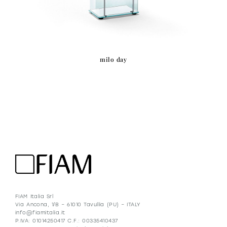
milo day
FIAM Italia Srl
Via Ancona, 1/B – 61010 Tavullia (PU) – ITALY
info@fiamitalia.it
P.IVA: 01014250417 C.F.: 00335410437