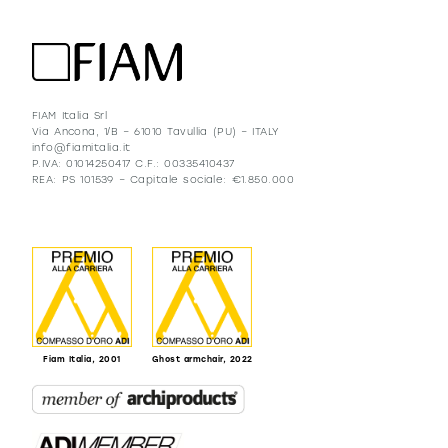
FIAM Italia Srl
Via Ancona, 1/B – 61010 Tavullia (PU) – ITALY
info@fiamitalia.it
P.IVA: 01014250417 C.F.: 00335410437
REA: PS 101539 – Capitale sociale: €1.850.000
Fiam Italia, 2001
Ghost armchair, 2022