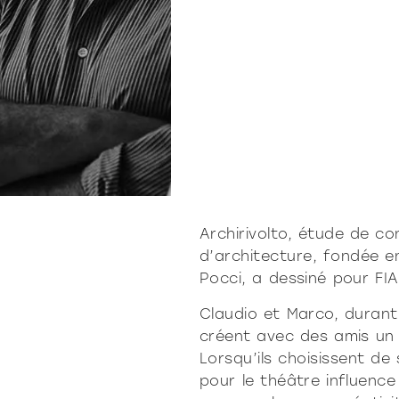
ur
Moderne
Sophi
NÉ
DOUX
DÉTERMINÉ
DOUX
DÉTERMI
Archirivolto, étude de co
d’architecture, fondée e
Pocci, a dessiné pour FIA
Claudio et Marco, durant
créent avec des amis un 
Lorsqu’ils choisissent de
pour le théâtre influenc