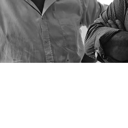
P
DÉTERMI