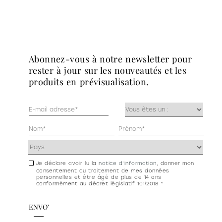
abonnez-vous à notre newsletter pour
rester à jour sur les nouveautés et les
produits en prévisualisation.
Mail
Occupazione
(Nécessaire)
(Nécessaire)
Anagrafica
(Nécessaire)
Indirizzo
(Nécessaire)
Je déclare avoir lu la
notice d’information
, donner mon
Consenso
consentement au traitement de mes données
newsletter
personnelles et être âgé de plus de 14 ans
conformément au décret législatif 101/2018 *
e
privacy