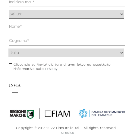
prodotti
(Obbligatorio)
Occupazione
(Obbligatorio)
Anagrafica
(Obbligatorio)
Indirizzo
Sofisticato deciso
Sofisticato morbido
(Obbligatorio)
Cliccando su "Invia" dichiaro di aver letto ed accettato
Consenso
l'informativa sulla
Privacy
.
newsletter
e
privacy
Copyright © 2017-2022 Fiam Italia Srl – All rights reserved –
Credits