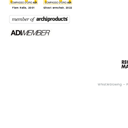
Pu
Fiam Italia, 2001
Ghost armchair, 2022
DECISO
Whistleblowing
–
P