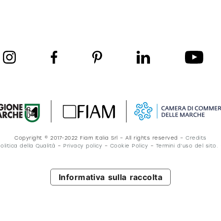
ro
Moderno
Sofis
MORBIDO
DECISO
MORBIDO
DECISO
Copyright © 2017-2022 Fiam Italia Srl – All rights reserved –
Credits
olitica della Qualità
–
Privacy policy
–
Cookie Policy
–
Termini d’uso del sito.
Informativa sulla raccolta