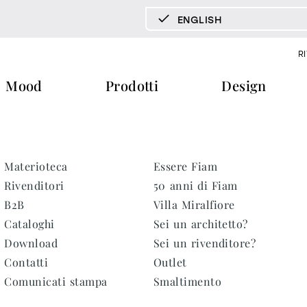
ENGLISH
DEUTSCH
R
ENGLISH
Mood
Prodotti
Design
ESPAÑOL
FRANÇAIS
ITALIANO
pecchi tv
vetrine e madie
libreria e 
documenti
press & news
Materioteca
Essere Fiam
download
storie
tavoli
tavolini fronte e fianco divano
Rivenditori
50 anni di Fiam
cataloghi
news
B2B
Villa Miralfiore
trone
certificazioni
redazionali
Cataloghi
Sei un architetto?
home office
Download
Sei un rivenditore?
ra
b2b
comunicati stampa
Contatti
Outlet
ti
materioteca
Comunicati stampa
Smaltimento