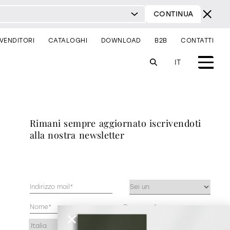
CONTINUA
IVENDITORI
CATALOGHI
DOWNLOAD
B2B
CONTATTI
IT
sistemi
illuminazione
sei un architetto?
rimani sempre aggiornato iscrivendoti
sei un rivenditore?
alla nostra newsletter
comodini
consolle
sedie
contract & progetti
Mail
Occupazione
(Obbligatorio)
(Obbligatorio)
milano design week 2026
Anagrafica
(Obbligatorio)
Indirizzo