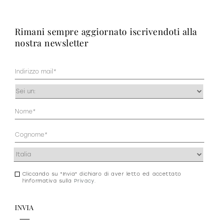
rimani sempre aggiornato iscrivendoti alla
nostra newsletter
Mail
(Obbligatorio)
Occupazione
(Obbligatorio)
Anagrafica
(Obbligatorio)
Indirizzo
(Obbligatorio)
Cliccando su "Invia" dichiaro di aver letto ed accettato
Consenso
l'informativa sulla
Privacy
.
newsletter
e
privacy