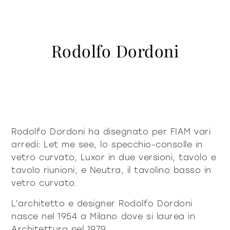
contattaci
Vetrine e Madie
accessori
tavoli
Libreria e sistemi
Puro deciso
Puro morbido
Milano Design Week 2026
Illuminazione
tavolini fronte e
Rodolfo Dordoni
azienda
fianco divano
Accessori
Essere Fiam
documenti
Tavoli
Vittorio Livi, l’idea
comodini
consolle
Download
Tavolini fronte e fianco divano
press & news
incredibilmente vetro
Comodini
Cataloghi
Storie
Responsabili per natura
sei un architetto?
sedie
Consolle
Certificazioni
News
Villa Miralfiore
Sedie
Rodolfo Dordoni ha disegnato per FIAM vari
B2B
sei un rivenditore?
Redazionali
divani e poltrone
arredi: Let me see, lo specchio-consolle in
Divani e poltrone
Comunicati stampa
contract & progetti
vetro curvato, Luxor in due versioni, tavolo e
Home Office
tavolo riunioni, e Neutra, il tavolino basso in
Moderno deciso 2022
Moderno morbido
home office
vetro curvato.
L’architetto e designer Rodolfo Dordoni
tutti i
nasce nel 1954 a Milano dove si laurea in
materioteca
Architettura nel 1979.