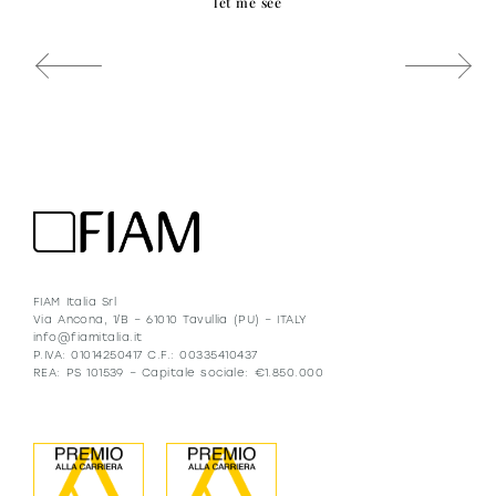
let me see
FIAM Italia Srl
Via Ancona, 1/B – 61010 Tavullia (PU) – ITALY
info@fiamitalia.it
P.IVA: 01014250417 C.F.: 00335410437
REA: PS 101539 – Capitale sociale: €1.850.000