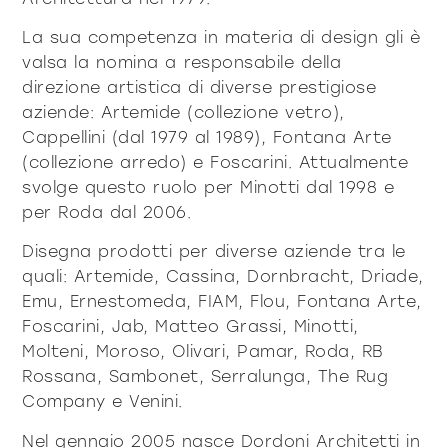
prodotti
La sua competenza in materia di design gli è
valsa la nomina a responsabile della
direzione artistica di diverse prestigiose
aziende: Artemide (collezione vetro),
Cappellini (dal 1979 al 1989), Fontana Arte
(collezione arredo) e Foscarini. Attualmente
Sofisticato deciso
Sofisticato morbido
svolge questo ruolo per Minotti dal 1998 e
per Roda dal 2006.
Disegna prodotti per diverse aziende tra le
quali: Artemide, Cassina, Dornbracht, Driade,
Emu, Ernestomeda, FIAM, Flou, Fontana Arte,
Foscarini, Jab, Matteo Grassi, Minotti,
Molteni, Moroso, Olivari, Pamar, Roda, RB
Rossana, Sambonet, Serralunga, The Rug
Company e Venini.
Nel gennaio 2005 nasce Dordoni Architetti in