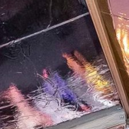
Pu
DECIDID