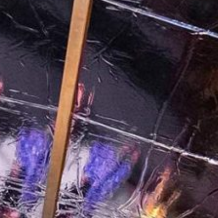
ticado
O
SUAVE