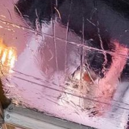
ro
Moderno
Sofis
O
SUAVE
DECIDIDO
SUAVE
DECIDID