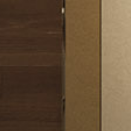
ro
Moderno
Sofis
O
SUAVE
DECIDIDO
SUAVE
DECIDID