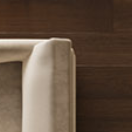
Pu
DECIDID