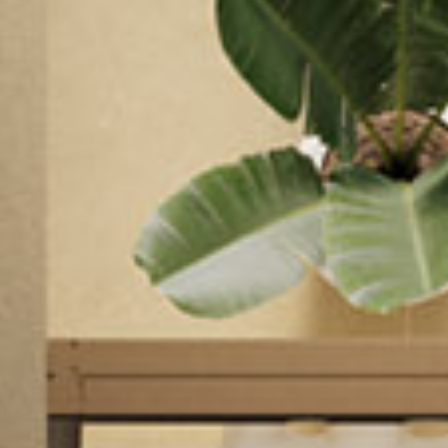
ticado
O
SUAVE