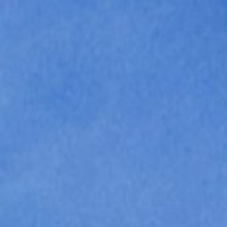
ro
Moderno
Sofis
O
SUAVE
DECIDIDO
SUAVE
DECIDID