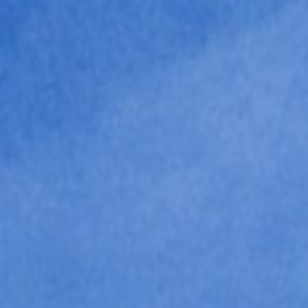
Pu
DECIDID