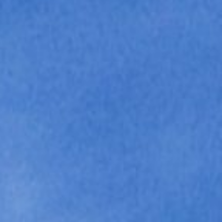
ticado
O
SUAVE