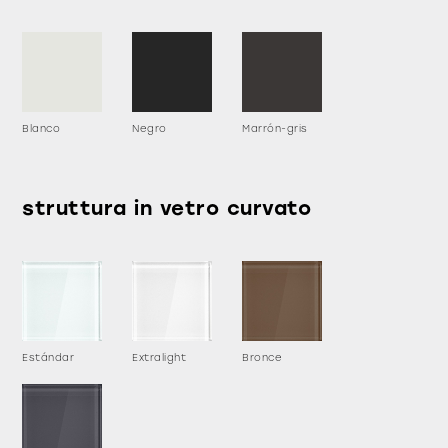
Blanco
Negro
Marrón-gris
struttura in vetro curvato
Estándar
Extralight
Bronce