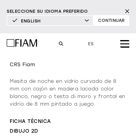
SELECCIONE SU IDIOMA PREFERIDO
CONTINUAR
ENGLISH
DEUTSCH
ENGLISH
dino
ES
ESPAÑOL
FRANÇAIS
CRS Fiam
Mood
espejos
espejos tv
ITALIANO
Mesita de noche en vidrio curvado de 8
Productos
mm con cajón en madera lacada color
vitrinas y aparadores
todos los productos
blanco, negro o testa di moro y frontal en
Diseño
Puro
Moderno
Sofisticado
vidrio de 8 mm pintado a juego.
Materioteca
librería y sistemas
DECIDIDO
SUAVE
DECIDIDO
SUAVE
DECIDIDO
SUAVE
Milano Design Week 2026
FICHA TÉCNICA
Espejos
iluminación
distribuidores
DIBUJO 2D
Espejos TV