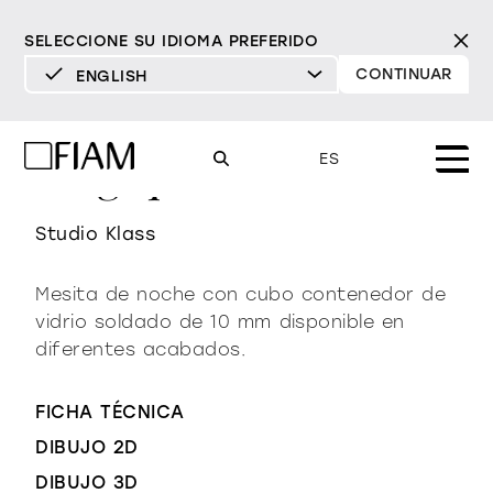
SELECCIONE SU IDIOMA PREFERIDO
CONTINUAR
ENGLISH
DEUTSCH
ENGLISH
magique cubo
ES
ESPAÑOL
FRANÇAIS
Studio Klass
Mood
espejos
espejos tv
ITALIANO
Mesita de noche con cubo contenedor de
Productos
vidrio soldado de 10 mm disponible en
vitrinas y aparadores
todos los productos
diferentes acabados.
Diseño
Puro
Moderno
Sofisticado
Materioteca
librería y sistemas
DECIDIDO
SUAVE
DECIDIDO
SUAVE
DECIDIDO
SUAVE
Milano Design Week 2026
FICHA TÉCNICA
Espejos
DIBUJO 2D
iluminación
distribuidores
Espejos TV
DIBUJO 3D