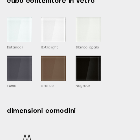
cubo contenitore in vetro
Estándar
Extralight
Blanco ópalo
Fumé
Bronce
Negro95
dimensioni comodini