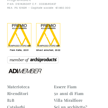
info@fiamitalia.it
P.IVA: 01014250417 C.F.: 00335410437
REA: PS 101539 – Capitale sociale: €1.850.000
Fiam Italia, 2001
Ghost armchair, 2022
Materioteca
Essere Fiam
Rivenditori
50 anni di Fiam
B2B
Villa Miralfiore
Cataloghi
Sei un architetto?