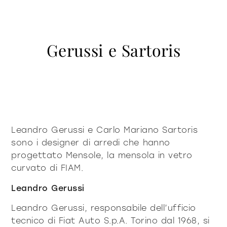
contattaci
Vetrine e Madie
accessori
tavoli
Libreria e sistemi
Puro deciso
Puro morbido
Milano Design Week 2026
Illuminazione
tavolini fronte e
Gerussi e Sartoris
azienda
fianco divano
Accessori
Essere Fiam
documenti
Tavoli
Vittorio Livi, l’idea
comodini
consolle
Download
Tavolini fronte e fianco divano
press & news
incredibilmente vetro
Comodini
Cataloghi
Storie
Responsabili per natura
sei un architetto?
sedie
Consolle
Certificazioni
News
Villa Miralfiore
Sedie
Leandro Gerussi e Carlo Mariano Sartoris
B2B
sei un rivenditore?
Redazionali
divani e poltrone
sono i designer di arredi che hanno
Divani e poltrone
Comunicati stampa
contract & progetti
progettato Mensole, la mensola in vetro
Home Office
curvato di FIAM.
Moderno deciso 2022
Moderno morbido
home office
Leandro Gerussi
Leandro Gerussi, responsabile dell’ufficio
tutti i
materioteca
tecnico di Fiat Auto S.p.A. Torino dal 1968, si