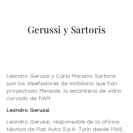
contacto
Vitrinas y Aparadores
accesorios
mesas
Librería y sistemas
Puro decidido
Puro suave
Milano Design Week 2026
Iluminación
mesitas de centro y
Gerussi y Sartoris
azienda
auxiliares
Accesorios
Ser Fiam
documenti
Mesas
Vittorio Livi, la idea
mesitas de noche
Descargas
Mesitas de centro y auxiliares
press & news
increíblemente vidrio
Mesitas de noche
Catálogos
Historias
Responsables por naturaleza
¿es usted arquitecto?
consola
sillas
Consola
Certificaciones
Noticias
Villa Miralfiore
Sillas
Leandro Gerussi y Carlo Mariano Sartoris
B2B
¿es usted distribuidor?
Editoriales
sofás y butacas
son los diseñadores de mobiliario que han
Sofás y butacas
Notas de prensa
contract y proyectos
proyectado Mensole, la estantería de vidrio
Home Office
curvado de FIAM.
Moderno decidido
Moderno suave
home office
Leandro Gerussi
Leandro Gerussi, responsable de la oficina
todos los
materioteca
técnica de Fiat Auto S.p.A. Turín desde 1968,