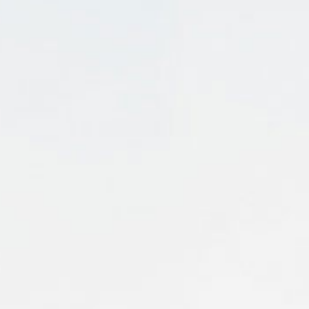
Pu
INCISIV