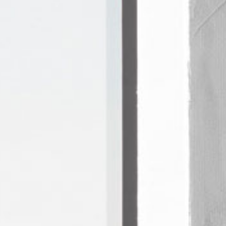
re
Modern
Sophis
E
SOFT
INCISIVE
SOFT
INCISIV