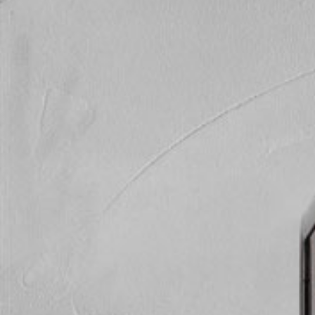
ticated
E
SOFT