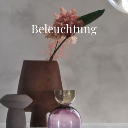
alle
materialverze
produkte
Beleuchtung
Incisive sophisticated
Soft Sophisticated